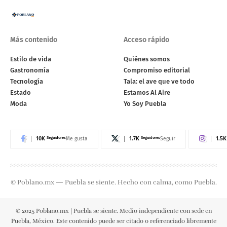
Más contenido
Acceso rápido
Estilo de vida
Quiénes somos
Gastronomía
Compromiso editorial
Tecnología
Tala: el ave que ve todo
Estado
Estamos Al Aire
Moda
Yo Soy Puebla
10K
Seguidores
1.7K
Seguidores
1.5K
Me gusta
Seguir
© Poblano.mx — Puebla se siente. Hecho con calma, como Puebla.
© 2025 Poblano.mx | Puebla se siente. Medio independiente con sede en
Puebla, México. Este contenido puede ser citado o referenciado libremente