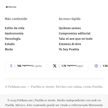
Más contenido
Acceso rápido
Estilo de vida
Quiénes somos
Gastronomía
Compromiso editorial
Tecnología
Tala: el ave que ve todo
Estado
Estamos Al Aire
Moda
Yo Soy Puebla
10K
Seguidores
1.7K
Seguidores
1.5K
Me gusta
Seguir
© Poblano.mx — Puebla se siente. Hecho con calma, como Puebla.
© 2025 Poblano.mx | Puebla se siente. Medio independiente con sede en
Puebla, México. Este contenido puede ser citado o referenciado libremente