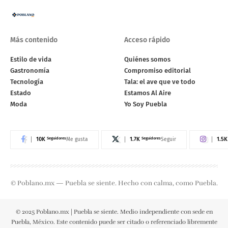
Más contenido
Acceso rápido
Estilo de vida
Quiénes somos
Gastronomía
Compromiso editorial
Tecnología
Tala: el ave que ve todo
Estado
Estamos Al Aire
Moda
Yo Soy Puebla
10K
Seguidores
1.7K
Seguidores
1.5K
Me gusta
Seguir
© Poblano.mx — Puebla se siente. Hecho con calma, como Puebla.
© 2025 Poblano.mx | Puebla se siente. Medio independiente con sede en
Puebla, México. Este contenido puede ser citado o referenciado libremente