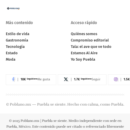
Más contenido
Acceso rápido
Estilo de vida
Quiénes somos
Gastronomía
Compromiso editorial
Tecnología
Tala: el ave que ve todo
Estado
Estamos Al Aire
Moda
Yo Soy Puebla
10K
Seguidores
1.7K
Seguidores
1.5K
Me gusta
Seguir
© Poblano.mx — Puebla se siente. Hecho con calma, como Puebla.
© 2025 Poblano.mx | Puebla se siente. Medio independiente con sede en
Puebla, México. Este contenido puede ser citado o referenciado libremente