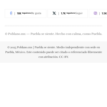
10K
Seguidores
1.7K
Seguidores
1.5K
Me gusta
Seguir
© Poblano.mx — Puebla se siente. Hecho con calma, como Puebla.
© 2025 Poblano.mx | Puebla se siente. Medio independiente con sede en
Puebla, México. Este contenido puede ser citado o referenciado libremente
con atribución. CC-BY.