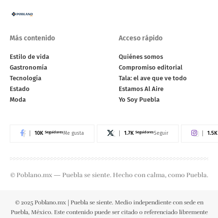
Más contenido
Acceso rápido
Estilo de vida
Quiénes somos
Gastronomía
Compromiso editorial
Tecnología
Tala: el ave que ve todo
Estado
Estamos Al Aire
Moda
Yo Soy Puebla
10K
Seguidores
1.7K
Seguidores
1.5K
Me gusta
Seguir
© Poblano.mx — Puebla se siente. Hecho con calma, como Puebla.
© 2025 Poblano.mx | Puebla se siente. Medio independiente con sede en
Puebla, México. Este contenido puede ser citado o referenciado libremente