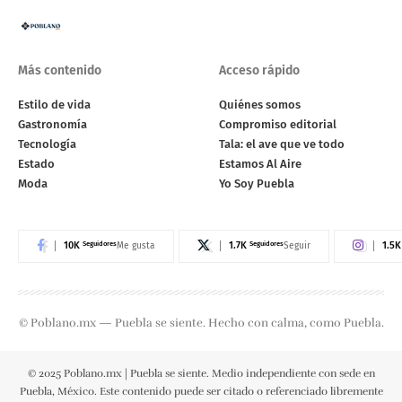
Más contenido
Acceso rápido
Estilo de vida
Quiénes somos
Gastronomía
Compromiso editorial
Tecnología
Tala: el ave que ve todo
Estado
Estamos Al Aire
Moda
Yo Soy Puebla
10K
Seguidores
1.7K
Seguidores
1.5K
Me gusta
Seguir
© Poblano.mx — Puebla se siente. Hecho con calma, como Puebla.
© 2025 Poblano.mx | Puebla se siente. Medio independiente con sede en
Puebla, México. Este contenido puede ser citado o referenciado libremente