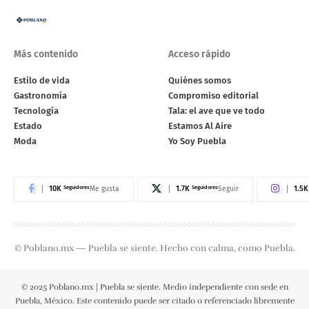
Más contenido
Acceso rápido
Estilo de vida
Quiénes somos
Gastronomía
Compromiso editorial
Tecnología
Tala: el ave que ve todo
Estado
Estamos Al Aire
Moda
Yo Soy Puebla
10K
Seguidores
1.7K
Seguidores
1.5K
Me gusta
Seguir
© Poblano.mx — Puebla se siente. Hecho con calma, como Puebla.
© 2025 Poblano.mx | Puebla se siente. Medio independiente con sede en
Puebla, México. Este contenido puede ser citado o referenciado libremente