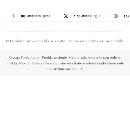
10K
Seguidores
1.7K
Seguidores
1.5K
Me gusta
Seguir
© Poblano.mx — Puebla se siente. Hecho con calma, como Puebla.
© 2025 Poblano.mx | Puebla se siente. Medio independiente con sede en
Puebla, México. Este contenido puede ser citado o referenciado libremente
con atribución. CC-BY.