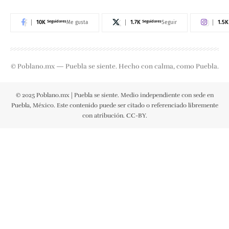
10K
Seguidores
1.7K
Seguidores
1.5K
Me gusta
Seguir
© Poblano.mx — Puebla se siente. Hecho con calma, como Puebla.
© 2025 Poblano.mx | Puebla se siente. Medio independiente con sede en
Puebla, México. Este contenido puede ser citado o referenciado libremente
con atribución. CC-BY.