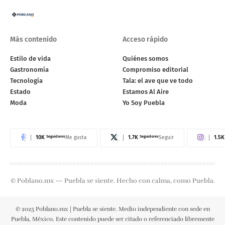
Más contenido
Acceso rápido
Estilo de vida
Quiénes somos
Gastronomía
Compromiso editorial
Tecnología
Tala: el ave que ve todo
Estado
Estamos Al Aire
Moda
Yo Soy Puebla
10K
Seguidores
1.7K
Seguidores
1.5K
Me gusta
Seguir
© Poblano.mx — Puebla se siente. Hecho con calma, como Puebla.
© 2025 Poblano.mx | Puebla se siente. Medio independiente con sede en
Puebla, México. Este contenido puede ser citado o referenciado libremente