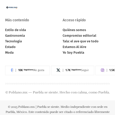
Más contenido
Acceso rápido
Estilo de vida
Quiénes somos
Gastronomía
Compromiso editorial
Tecnología
Tala: el ave que ve todo
Estado
Estamos Al Aire
Moda
Yo Soy Puebla
10K
Seguidores
1.7K
Seguidores
1.5K
Me gusta
Seguir
© Poblano.mx — Puebla se siente. Hecho con calma, como Puebla.
© 2025 Poblano.mx | Puebla se siente. Medio independiente con sede en
Puebla, México. Este contenido puede ser citado o referenciado libremente