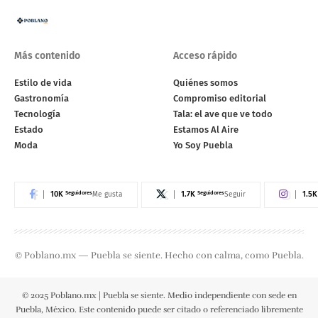
Más contenido
Acceso rápido
Estilo de vida
Quiénes somos
Gastronomía
Compromiso editorial
Tecnología
Tala: el ave que ve todo
Estado
Estamos Al Aire
Moda
Yo Soy Puebla
10K
Seguidores
1.7K
Seguidores
1.5K
Me gusta
Seguir
© Poblano.mx — Puebla se siente. Hecho con calma, como Puebla.
© 2025 Poblano.mx | Puebla se siente. Medio independiente con sede en
Puebla, México. Este contenido puede ser citado o referenciado libremente