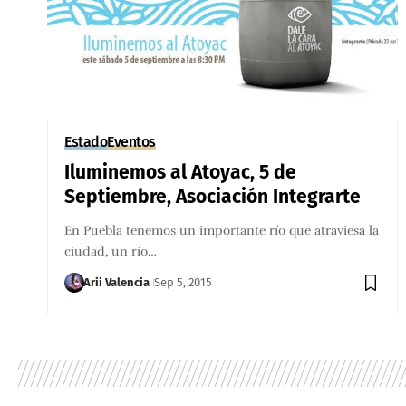
Estado
Eventos
Iluminemos al Atoyac, 5 de
Septiembre, Asociación Integrarte
En Puebla tenemos un importante río que atraviesa la
ciudad, un río…
Arii Valencia
Sep 5, 2015