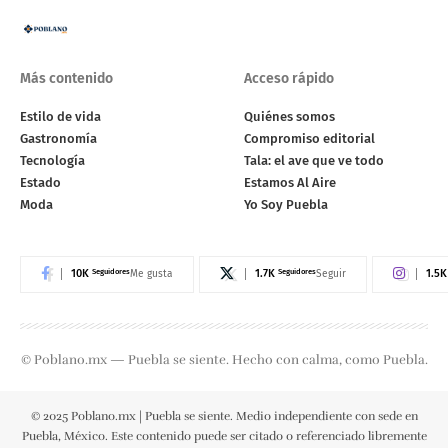
Más contenido
Acceso rápido
Estilo de vida
Quiénes somos
Gastronomía
Compromiso editorial
Tecnología
Tala: el ave que ve todo
Estado
Estamos Al Aire
Moda
Yo Soy Puebla
10K
Seguidores
1.7K
Seguidores
1.5K
Me gusta
Seguir
© Poblano.mx — Puebla se siente. Hecho con calma, como Puebla.
© 2025 Poblano.mx | Puebla se siente. Medio independiente con sede en
Puebla, México. Este contenido puede ser citado o referenciado libremente