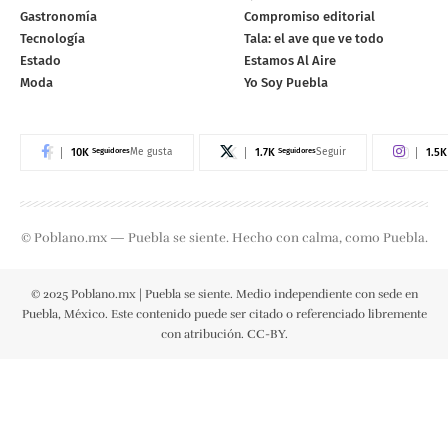
Gastronomía
Compromiso editorial
Tecnología
Tala: el ave que ve todo
Estado
Estamos Al Aire
Moda
Yo Soy Puebla
10K
Seguidores
1.7K
Seguidores
1.5K
Me gusta
Seguir
© Poblano.mx — Puebla se siente. Hecho con calma, como Puebla.
© 2025 Poblano.mx | Puebla se siente. Medio independiente con sede en
Puebla, México. Este contenido puede ser citado o referenciado libremente
con atribución. CC-BY.