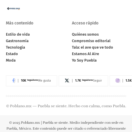
Más contenido
Acceso rápido
Estilo de vida
Quiénes somos
Gastronomía
Compromiso editorial
Tecnología
Tala: el ave que ve todo
Estado
Estamos Al Aire
Moda
Yo Soy Puebla
10K
Seguidores
1.7K
Seguidores
1.5K
Me gusta
Seguir
© Poblano.mx — Puebla se siente. Hecho con calma, como Puebla.
© 2025 Poblano.mx | Puebla se siente. Medio independiente con sede en
Puebla, México. Este contenido puede ser citado o referenciado libremente