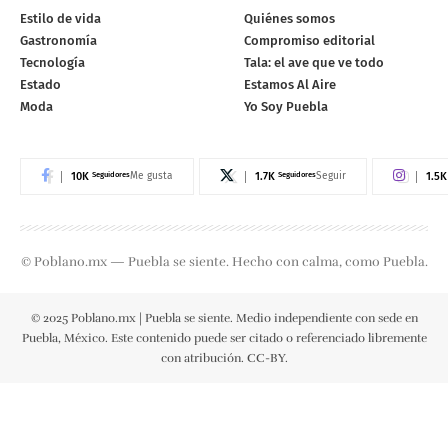
Estilo de vida
Quiénes somos
Gastronomía
Compromiso editorial
Tecnología
Tala: el ave que ve todo
Estado
Estamos Al Aire
Moda
Yo Soy Puebla
10K
Seguidores
1.7K
Seguidores
1.5K
Me gusta
Seguir
© Poblano.mx — Puebla se siente. Hecho con calma, como Puebla.
© 2025 Poblano.mx | Puebla se siente. Medio independiente con sede en
Puebla, México. Este contenido puede ser citado o referenciado libremente
con atribución. CC-BY.