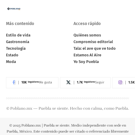
Más contenido
Acceso rápido
Estilo de vida
Quiénes somos
Gastronomía
Compromiso editorial
Tecnología
Tala: el ave que ve todo
Estado
Estamos Al Aire
Moda
Yo Soy Puebla
10K
Seguidores
1.7K
Seguidores
1.5K
Me gusta
Seguir
© Poblano.mx — Puebla se siente. Hecho con calma, como Puebla.
© 2025 Poblano.mx | Puebla se siente. Medio independiente con sede en
Puebla, México. Este contenido puede ser citado o referenciado libremente