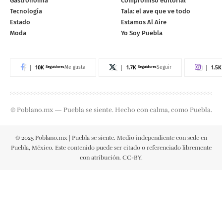
Gastronomía
Compromiso editorial
Tecnología
Tala: el ave que ve todo
Estado
Estamos Al Aire
Moda
Yo Soy Puebla
10K
Seguidores
1.7K
Seguidores
1.5K
Me gusta
Seguir
© Poblano.mx — Puebla se siente. Hecho con calma, como Puebla.
© 2025 Poblano.mx | Puebla se siente. Medio independiente con sede en
Puebla, México. Este contenido puede ser citado o referenciado libremente
con atribución. CC-BY.