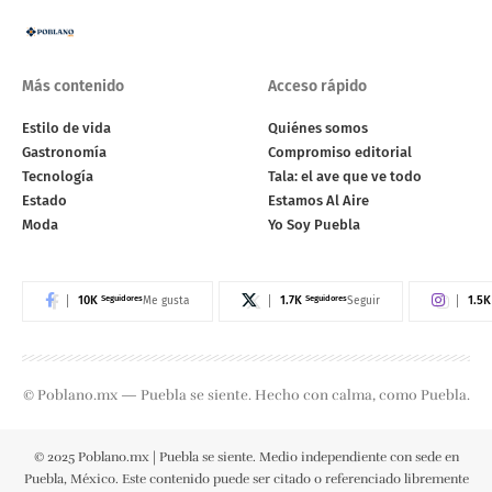
Más contenido
Acceso rápido
Estilo de vida
Quiénes somos
Gastronomía
Compromiso editorial
Tecnología
Tala: el ave que ve todo
Estado
Estamos Al Aire
Moda
Yo Soy Puebla
10K
Seguidores
1.7K
Seguidores
1.5K
Me gusta
Seguir
© Poblano.mx — Puebla se siente. Hecho con calma, como Puebla.
© 2025 Poblano.mx | Puebla se siente. Medio independiente con sede en
Puebla, México. Este contenido puede ser citado o referenciado libremente