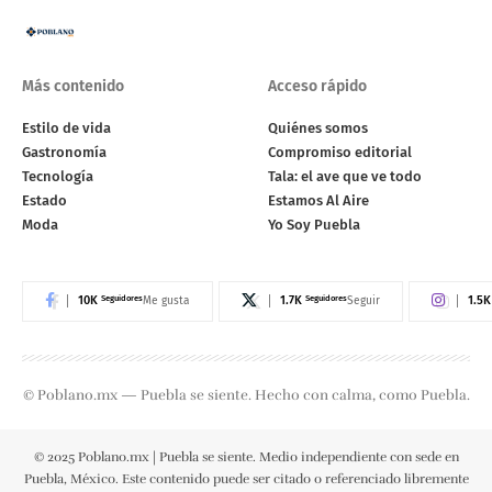
Más contenido
Acceso rápido
Estilo de vida
Quiénes somos
Gastronomía
Compromiso editorial
Tecnología
Tala: el ave que ve todo
Estado
Estamos Al Aire
Moda
Yo Soy Puebla
10K
Seguidores
1.7K
Seguidores
1.5K
Me gusta
Seguir
© Poblano.mx — Puebla se siente. Hecho con calma, como Puebla.
© 2025 Poblano.mx | Puebla se siente. Medio independiente con sede en
Puebla, México. Este contenido puede ser citado o referenciado libremente