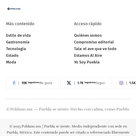
Más contenido
Acceso rápido
Estilo de vida
Quiénes somos
Gastronomía
Compromiso editorial
Tecnología
Tala: el ave que ve todo
Estado
Estamos Al Aire
Moda
Yo Soy Puebla
10K
Seguidores
1.7K
Seguidores
1.5K
Me gusta
Seguir
© Poblano.mx — Puebla se siente. Hecho con calma, como Puebla.
© 2025 Poblano.mx | Puebla se siente. Medio independiente con sede en
Puebla, México. Este contenido puede ser citado o referenciado libremente