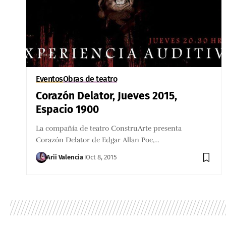
Eventos
Obras de teatro
Corazón Delator, Jueves 2015,
Espacio 1900
La compañía de teatro ConstruArte presenta
Corazón Delator de Edgar Allan Poe,…
Arii Valencia
Oct 8, 2015