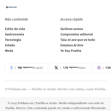
Más contenido
Acceso rápido
Estilo de vida
Quiénes somos
Gastronomía
Compromiso editorial
Tecnología
Tala: el ave que ve todo
Estado
Estamos Al Aire
Moda
Yo Soy Puebla
10K
Seguidores
1.7K
Seguidores
1.5K
Me gusta
Seguir
© Poblano.mx — Puebla se siente. Hecho con calma, como Puebla.
© 2025 Poblano.mx | Puebla se siente. Medio independiente con sede en
Puebla, México. Este contenido puede ser citado o referenciado libremente