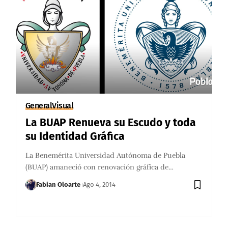
General
Visual
La BUAP Renueva su Escudo y toda
su Identidad Gráfica
La Benemérita Universidad Autónoma de Puebla
(BUAP) amaneció con renovación gráfica de…
Fabian Oloarte
Ago 4, 2014