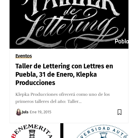
Eventos
Taller de Lettering con Lettres en
Puebla, 31 de Enero, Klepka
Producciones
Klepka Producciones ofrecerá como uno de los
primeros talleres del año: Taller…
Juls
Ene 19, 2015