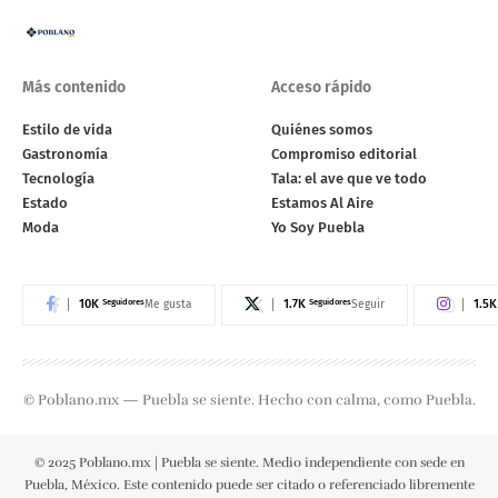
Más contenido
Acceso rápido
Estilo de vida
Quiénes somos
Gastronomía
Compromiso editorial
Tecnología
Tala: el ave que ve todo
Estado
Estamos Al Aire
Moda
Yo Soy Puebla
10K
Seguidores
1.7K
Seguidores
1.5K
Me gusta
Seguir
© Poblano.mx — Puebla se siente. Hecho con calma, como Puebla.
© 2025 Poblano.mx | Puebla se siente. Medio independiente con sede en
Puebla, México. Este contenido puede ser citado o referenciado libremente