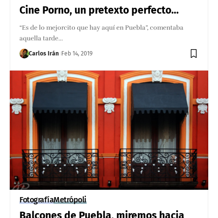
Cine Porno, un pretexto perfecto…
“Es de lo mejorcito que hay aquí en Puebla”, comentaba
aquella tarde…
Carlos Irán
Feb 14, 2019
Fotografía
Metrópoli
Balcones de Puebla, miremos hacia