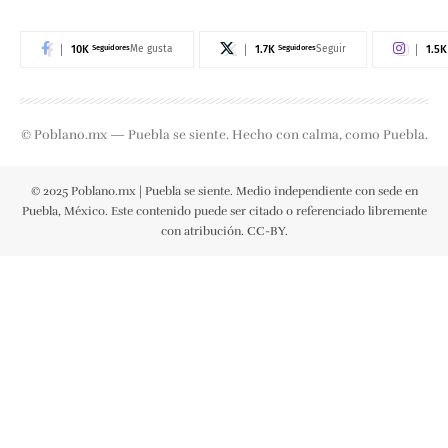
10K
Seguidores
1.7K
Seguidores
1.5K
Me gusta
Seguir
© Poblano.mx — Puebla se siente. Hecho con calma, como Puebla.
© 2025 Poblano.mx | Puebla se siente. Medio independiente con sede en
Puebla, México. Este contenido puede ser citado o referenciado libremente
con atribución. CC-BY.