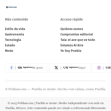
Más contenido
Acceso rápido
Estilo de vida
Quiénes somos
Gastronomía
Compromiso editorial
Tecnología
Tala: el ave que ve todo
Estado
Estamos Al Aire
Moda
Yo Soy Puebla
10K
Seguidores
1.7K
Seguidores
1.5K
Me gusta
Seguir
© Poblano.mx — Puebla se siente. Hecho con calma, como Puebla.
© 2025 Poblano.mx | Puebla se siente. Medio independiente con sede en
Puebla, México. Este contenido puede ser citado o referenciado libremente