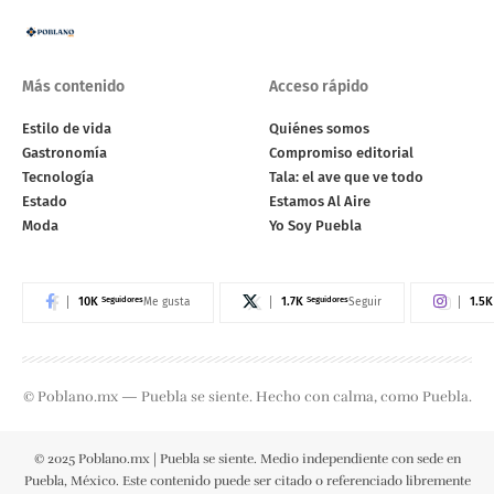
Más contenido
Acceso rápido
Estilo de vida
Quiénes somos
Gastronomía
Compromiso editorial
Tecnología
Tala: el ave que ve todo
Estado
Estamos Al Aire
Moda
Yo Soy Puebla
10K
Seguidores
1.7K
Seguidores
1.5K
Me gusta
Seguir
© Poblano.mx — Puebla se siente. Hecho con calma, como Puebla.
© 2025 Poblano.mx | Puebla se siente. Medio independiente con sede en
Puebla, México. Este contenido puede ser citado o referenciado libremente