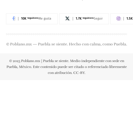
10K
Seguidores
1.7K
Seguidores
1.5K
Me gusta
Seguir
© Poblano.mx — Puebla se siente. Hecho con calma, como Puebla.
© 2025 Poblano.mx | Puebla se siente. Medio independiente con sede en
Puebla, México. Este contenido puede ser citado o referenciado libremente
con atribución. CC-BY.