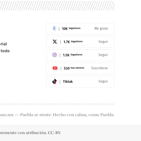
10K
Seguidores
Me gusta
1.7K
Seguidores
Seguir
rial
e todo
1.5K
Seguidores
Seguir
530
Suscriptores
Suscribirse
Tiktok
Seguir
ano.mx — Puebla se siente. Hecho con calma, como Puebla.
ibremente con atribución. CC-BY.