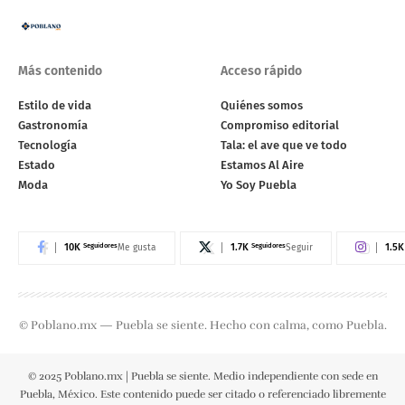
Más contenido
Acceso rápido
Estilo de vida
Quiénes somos
Gastronomía
Compromiso editorial
Tecnología
Tala: el ave que ve todo
Estado
Estamos Al Aire
Moda
Yo Soy Puebla
10K
Seguidores
1.7K
Seguidores
1.5K
Me gusta
Seguir
© Poblano.mx — Puebla se siente. Hecho con calma, como Puebla.
© 2025 Poblano.mx | Puebla se siente. Medio independiente con sede en
Puebla, México. Este contenido puede ser citado o referenciado libremente