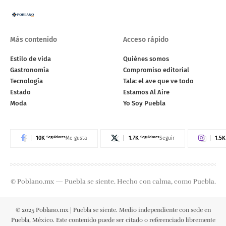
Más contenido
Acceso rápido
Estilo de vida
Quiénes somos
Gastronomía
Compromiso editorial
Tecnología
Tala: el ave que ve todo
Estado
Estamos Al Aire
Moda
Yo Soy Puebla
10K
Seguidores
1.7K
Seguidores
1.5K
Me gusta
Seguir
© Poblano.mx — Puebla se siente. Hecho con calma, como Puebla.
© 2025 Poblano.mx | Puebla se siente. Medio independiente con sede en
Puebla, México. Este contenido puede ser citado o referenciado libremente