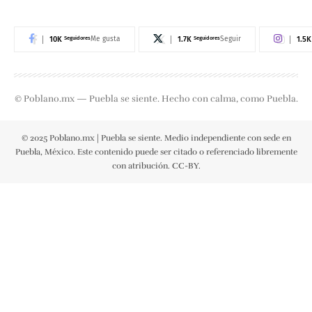
10K
Seguidores
1.7K
Seguidores
1.5K
Me gusta
Seguir
© Poblano.mx — Puebla se siente. Hecho con calma, como Puebla.
© 2025 Poblano.mx | Puebla se siente. Medio independiente con sede en
Puebla, México. Este contenido puede ser citado o referenciado libremente
con atribución. CC-BY.