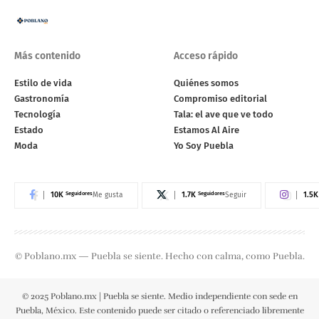
Más contenido
Acceso rápido
Estilo de vida
Quiénes somos
Gastronomía
Compromiso editorial
Tecnología
Tala: el ave que ve todo
Estado
Estamos Al Aire
Moda
Yo Soy Puebla
10K
Seguidores
1.7K
Seguidores
1.5K
Me gusta
Seguir
© Poblano.mx — Puebla se siente. Hecho con calma, como Puebla.
© 2025 Poblano.mx | Puebla se siente. Medio independiente con sede en
Puebla, México. Este contenido puede ser citado o referenciado libremente