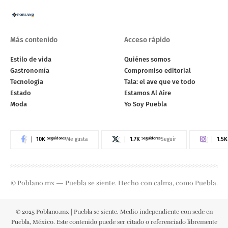
Más contenido
Acceso rápido
Estilo de vida
Quiénes somos
Gastronomía
Compromiso editorial
Tecnología
Tala: el ave que ve todo
Estado
Estamos Al Aire
Moda
Yo Soy Puebla
10K
Seguidores
1.7K
Seguidores
1.5K
Me gusta
Seguir
© Poblano.mx — Puebla se siente. Hecho con calma, como Puebla.
© 2025 Poblano.mx | Puebla se siente. Medio independiente con sede en
Puebla, México. Este contenido puede ser citado o referenciado libremente